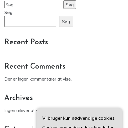
Søg
efter:
Søg
Søg
Recent Posts
Recent Comments
Der er ingen kommentarer at vise.
Archives
Ingen arkiver at vise.
Vi bruger kun nødvendige cookies
Cookies anvendes udelukkende for